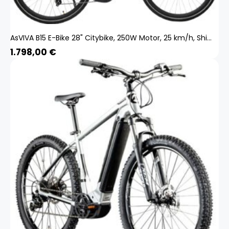
AsVIVA B15 E-Bike 28" Citybike, 250W Motor, 25 km/h, Shimano, LED, Akku B15_FBA_GS
1.798,00
€