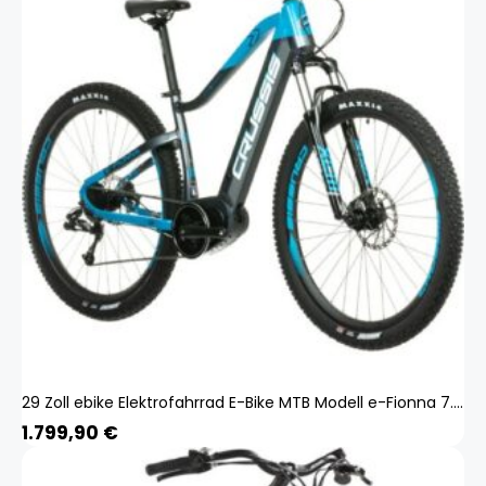
29 Zoll ebike Elektrofahrrad E-Bike MTB Modell e-Fionna 7.8 CRUSSIS 2023 Pedelec 14,5Ah 522Wh 80Nm Rahmenhöhe 17
1.799,90
€