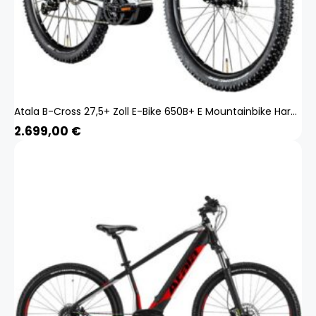
Atala B-Cross 27,5+ Zoll E-Bike 650B+ E Mountainbike Hardtail Pedelec Bosch
2.699,00
€
Produkt zum Warenkorb hinzugefügt.
ZUR KASSE
0 Artikel -
0,00
€