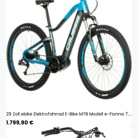
29 Zoll ebike Elektrofahrrad E-Bike MTB Modell e-Fionna 7.8 CRUSSIS 2023 Pedelec 14,5Ah 522Wh 80Nm Rahmenhöhe 17
1.799,90
€