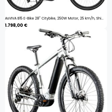
AsVIVA B15 E-Bike 28" Citybike, 250W Motor, 25 km/h, Shimano, LED, Akku B15_FBA_GS
1.798,00
€