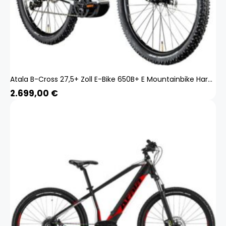
Atala B-Cross 27,5+ Zoll E-Bike 650B+ E Mountainbike Hardtail Pedelec Bosch
2.699,00
€
Produkt zum Warenkorb hinzugefügt.
ZUR KASSE
0 Artikel -
0,00
€