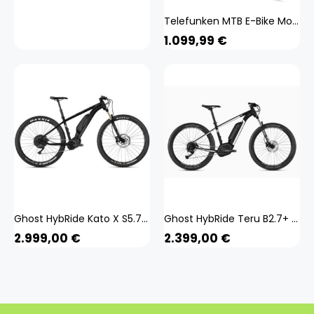
Telefunken MTB E-Bike Mountainbike für Herren und Damen | Elektrofahrrad 29 Zoll | Kettenschaltung | Heckmotor | 468 Wh Akku | EBike Pedelec Hardtail M921
1.099,99
€
Ghost HybRide Kato X S5.7+ AL U 29 Zoll E Mountainbike Hardtail E-Bike MTB Pedelec 29"
Ghost HybRide Teru B2.7+ AL U 650B+ E Mountainbike Hardtail E-Bike MTB Pedelec
2.999,00
€
2.399,00
€