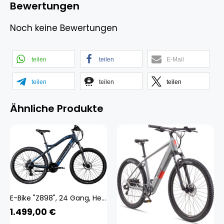
Bewertungen
Noch keine Bewertungen
teilen
teilen
E-Mail
teilen
teilen
teilen
Ähnliche Produkte
E-Bike "Z898", 24 Gang, Heckmotor 250 W, E-Bike E Mountainbike 27,5 Zoll Pedelec 170 - 190 cm Hardtail MTB dunkelblau 27,5 Zoll (69,85 cm) 48 cm - 27,5 Zoll (69,85 cm)
1.499,00
€