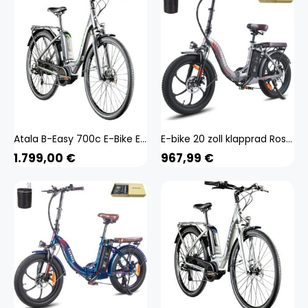
Atala B-Easy 700c E-Bike E Citybike 28 Zoll Pedelec Bosch Stadtrad Hollandrad
E-bike 20 zoll klapprad Rostfreie Aluminiumlegierung bis zu 120 -150 km Wasserdicht IPX5 Citybike 7 Gang, Grau INTEGRIERTES RAD:CHAOYANG 3,0 fette Reifen haben eine große Elastizität, die die Kontaktfläche mit dem Boden vergrößert, den Grip und die Fahrst
1.799,00
€
967,99
€