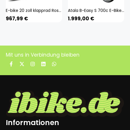
E-bike 20 zoll klapprad Rostfreie Aluminiumlegierung bis zu 120 -150 km Wasserdicht IPX5 Citybike 7 Gang, Blau INTEGRIERTES RAD:CHAOYANG 3,0 fette Reifen haben eine große Elastizität, die die Kontaktfläche mit dem Boden vergrößert, den Grip und die Fahrst
Atala B-Easy S 700c E-Bike E Citybike 28 Zoll Pedelec Bosch Stadtrad Hollandrad
967,99
€
1.999,00
€
Mit uns in Verbindung bleiben
Informationen