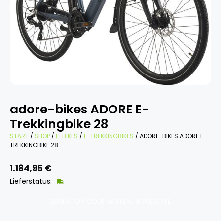
adore-bikes ADORE E-
Trekkingbike 28
START
/
SHOP
/
E-BIKES
/
E-TREKKINGBIKES
/ ADORE-BIKES ADORE E-
TREKKINGBIKE 28
1.184,95
€
Lieferstatus:
ZUM SHOP ODER WEITERE ANGEBOTE