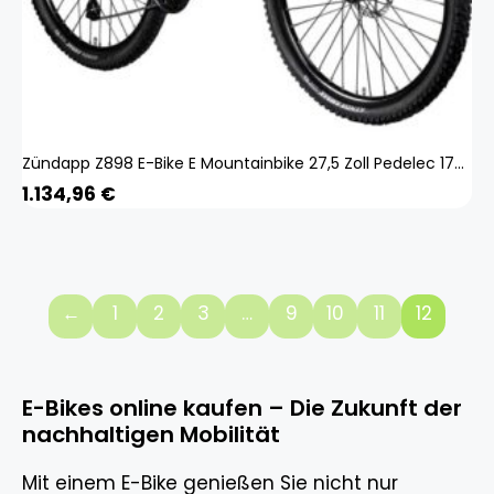
Zündapp Z898 E-Bike E Mountainbike 27,5 Zoll Pedelec 170 - 190 cm Hardtail MTB 24 Gang rot
1.134,96
€
←
1
2
3
…
9
10
11
12
E-Bikes online kaufen – Die Zukunft der
nachhaltigen Mobilität
Mit einem E-Bike genießen Sie nicht nur