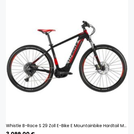
Whistle B-Race S 29 Zoll E-Bike E Mountainbike Hardtail MTB Bosch Pedelec SRAM