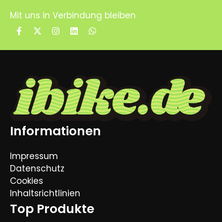
Mit uns in Verbindung bleiben
Informationen
Impressum
Datenschutz
Produkt zum
Cookies
Warenkorb
ZUR KASSE
Inhaltsrichtlinien
hinzugefügt.
Top Produkte
0 Artikel -
0,00
€