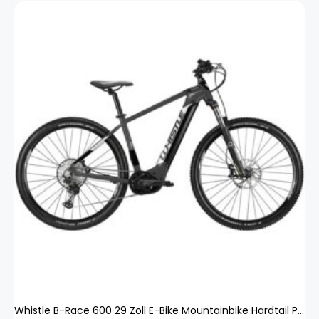
Whistle B-Race 600 29 Zoll E-Bike Mountainbike Hardtail Pedelec Bosch E MTB 29"