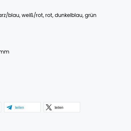
z/blau, weiß/rot, rot, dunkelblau, grün
0 mm
teilen
teilen