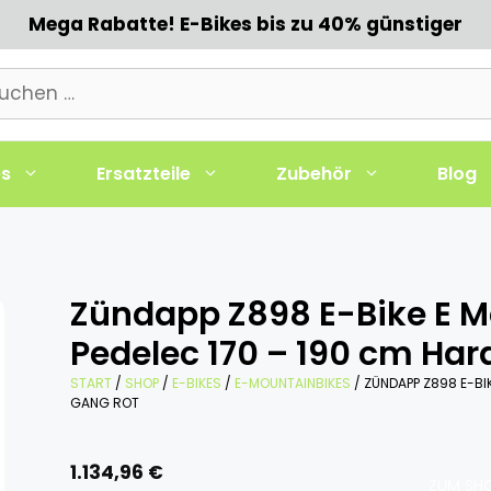
Mega Rabatte! E-Bikes bis zu 40% günstiger
chen
h:
es
Ersatzteile
Zubehör
Blog
Zündapp Z898 E-Bike E Mo
Pedelec 170 – 190 cm Har
START
/
SHOP
/
E-BIKES
/
E-MOUNTAINBIKES
/ ZÜNDAPP Z898 E-BIK
GANG ROT
1.134,96
€
ZUM SHO