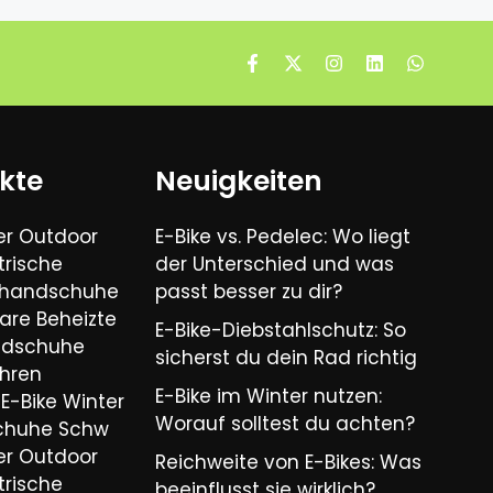
kte
Neuigkeiten
er Outdoor
E-Bike vs. Pedelec: Wo liegt
trische
der Unterschied und was
ihandschuhe
passt besser zu dir?
are Beheizte
E-Bike-Diebstahlschutz: So
ndschuhe
sicherst du dein Rad richtig
hren
E-Bike im Winter nutzen:
E-Bike Winter
Worauf solltest du achten?
chuhe Schw
er Outdoor
Reichweite von E-Bikes: Was
trische
beeinflusst sie wirklich?