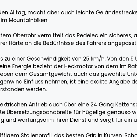
ür den Alltag, macht aber auch leichte Geländestreck
eim Mountainbiken.
m Oberrohr vermittelt das Pedelec ein sicheres, 
rer Härte an die Bedürfnisse des Fahrers angepass
 bis zu einer Geschwindigkeit von 25 km/h. Von den 
Seine Energie bezieht der Heckmotor von dem im Rah
a neben dem Gesamtgewicht auch das gewählte Unt
genwind Einfluss nehmen, ist eine exakte Angabe d
erstanden werden.
ektrischen Antrieb auch über eine 24 Gang Ketten
 Übersetzungsbandbreite für hügelige genauso wie 
ssig und wartungsarm ihren Dienst und sorgt für ein
riffigem Stollenprofil, das besten Grip in Kurven, S