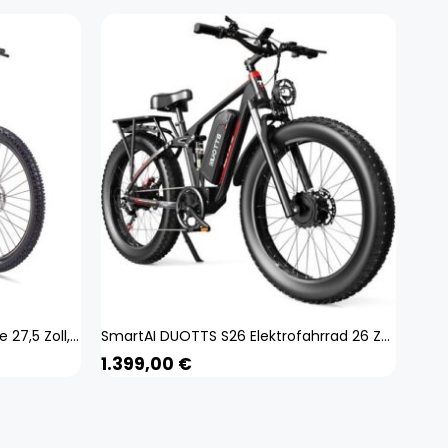
TELEFUNKEN E-Bike Mountainbike 27,5 Zoll, RH: 48 cm, 24-Gang - grau rot
SmartAI DUOTTS S26 Elektrofahrrad 26 Zoll aufblasbare fette Reifen E-Bike E Mountainbike
1.399,00
€