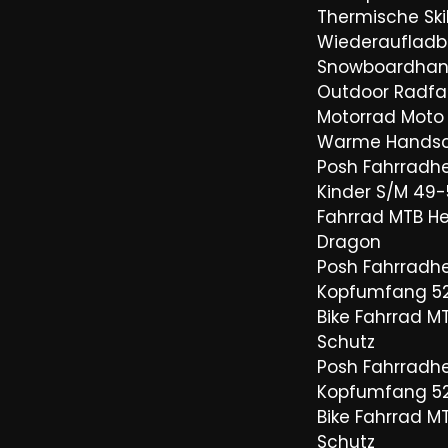
Thermische Sk
Wiederaufladb
Snowboardha
Outdoor Radfa
Motorrad Moto 
Warme Hands
Posh Fahrradh
Kinder S/M 49-
Fahrrad MTB H
Dragon
Posh Fahrradh
Kopfumfang 5
Bike Fahrrad M
Schutz
Posh Fahrradh
Kopfumfang 5
Bike Fahrrad M
Schutz