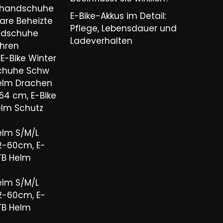
ihandschuhe
E-Bike-Akkus im Detail:
are Beheizte
Pflege, Lebensdauer und
ndschuhe
Ladeverhalten
hren
E-Bike Winter
chuhe Schw
elm Drachen
54 cm, E-Bike
elm Schutz
elm S/M/L
2-60cm, E-
TB Helm
elm S/M/L
2-60cm, E-
TB Helm