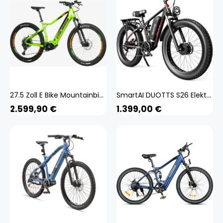
27.5 Zoll E Bike Mountainbike Crussis Atland 8.8 Panasonic 720Wh SRAM 12 Gang
SmartAI DUOTTS S26 Elektrofahrrad 26 Zoll aufblasbare fette Reifen E-Bike E Mountainbike
2.599,90
€
1.399,00
€