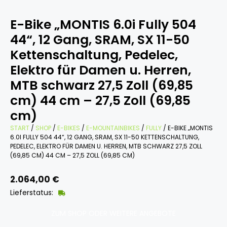
E-Bike „MONTIS 6.0i Fully 504
44“, 12 Gang, SRAM, SX 11-50
Kettenschaltung, Pedelec,
Elektro für Damen u. Herren,
MTB schwarz 27,5 Zoll (69,85
cm) 44 cm – 27,5 Zoll (69,85
cm)
START
/
SHOP
/
E-BIKES
/
E-MOUNTAINBIKES
/
FULLY
/ E-BIKE „MONTIS
6.0I FULLY 504 44“, 12 GANG, SRAM, SX 11-50 KETTENSCHALTUNG,
PEDELEC, ELEKTRO FÜR DAMEN U. HERREN, MTB SCHWARZ 27,5 ZOLL
(69,85 CM) 44 CM – 27,5 ZOLL (69,85 CM)
2.064,00
€
Lieferstatus:
ZUM SHOP ODER WEITERE ANGEBOTE