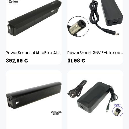
PowerSmart 14Ah eBike Akku für YOSEMITE City Sport 28
PowerSmart 36V E-bike ebike Akku Ladegerät Netzteil
392,99
€
31,98
€