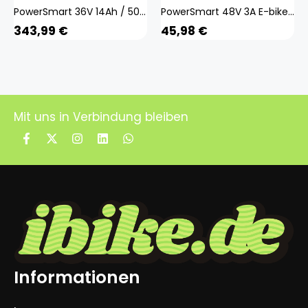
PowerSmart 36V 14Ah / 504Wh Schwarz eBike Akku für Saxonette Premium Plus
PowerSmart 48V 3A E-bike ebike Akku AC-Ladegerät Netzteil
343,99
€
45,98
€
Mit uns in Verbindung bleiben
Informationen