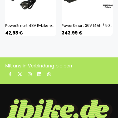
PowerSmart 48V E-bike ebike Akku AC-Ladegerät Netzteil
PowerSmart 36V 14Ah / 504Wh Schwarz eBike Akku für Saxonette Premium Plus
42,98
€
343,99
€
Mit uns in Verbindung bleiben