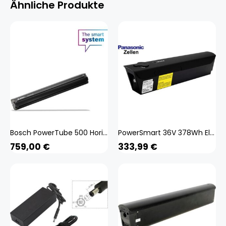
Ähnliche Produkte
Bosch PowerTube 500 Horizontal eBike-Akku (Smart System)
PowerSmart 36V 378Wh Electric Bike eBike Akku für stonefly Think Green
759,00
€
333,99
€