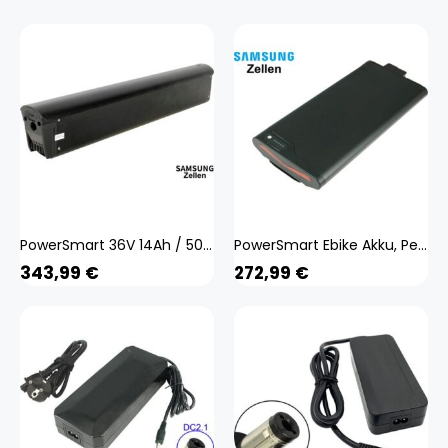
PowerSmart 36V 14Ah / 504Wh Schwarz eBike Akku für Saxonette Premium Plus
PowerSmart Ebike Akku, Pedelec Ersatzakku für 36V 10,5Ah 378Wh Samsung Zellen
343,99
€
272,99
€