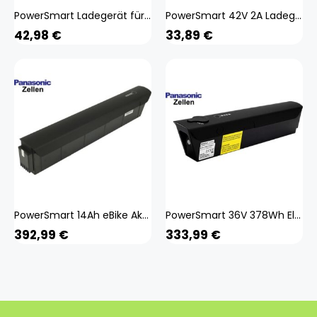
PowerSmart Ladegerät für 48V eBike Akku 3 PINS XLR-Stecker
PowerSmart 42V 2A Ladegerät für 36V eBike Akku SANS SSLC08
42,98
€
33,89
€
PowerSmart 14Ah eBike Akku für YOSEMITE City Sport 28
PowerSmart 36V 378Wh Electric Bike eBike Akku für stonefly Think Green
392,99
€
333,99
€