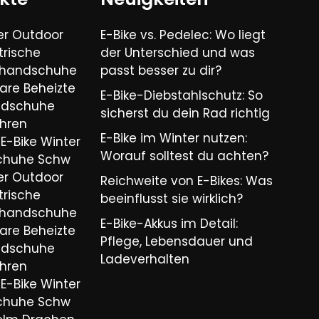
er Outdoor
E-Bike vs. Pedelec: Wo liegt
trische
der Unterschied und was
ihandschuhe
passt besser zu dir?
are Beheizte
E-Bike-Diebstahlschutz: So
ndschuhe
sicherst du dein Rad richtig
hren
E-Bike im Winter nutzen:
E-Bike Winter
Worauf solltest du achten?
chuhe Schw
er Outdoor
Reichweite von E-Bikes: Was
trische
beeinflusst sie wirklich?
ihandschuhe
E-Bike-Akkus im Detail:
are Beheizte
Pflege, Lebensdauer und
ndschuhe
Ladeverhalten
hren
E-Bike Winter
chuhe Schw