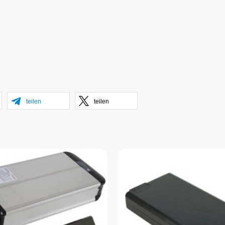
teilen
teilen