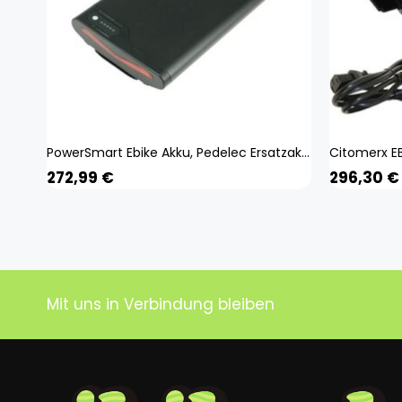
PowerSmart Ebike Akku, Pedelec Ersatzakku für 36V 10,5Ah 378Wh Samsung Zellen
272,99
€
296,30
€
Mit uns in Verbindung bleiben