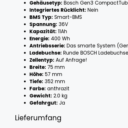
Gehäusetyp:
Bosch Gen3 CompactTube
Integriertes Rücklicht:
Nein
BMS Typ:
Smart-BMS
Spannung:
36V
Kapazität:
11Ah
Energie:
400 Wh
Antriebsserie:
Das smarte System (Ge
Ladebuchse:
Runde BOSCH Ladebuchse 
Zellentyp:
Auf Anfrage!
Breite:
75 mm
Höhe:
57 mm
Tiefe:
352 mm
Farbe:
anthrazit
Gewicht:
2.0 kg
Gefahrgut:
Ja
Lieferumfang