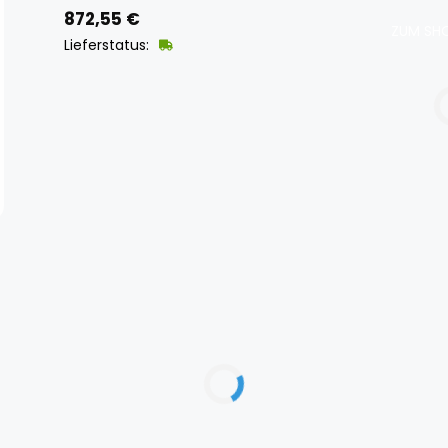
872,55
€
ZUM SHO
Lieferstatus: