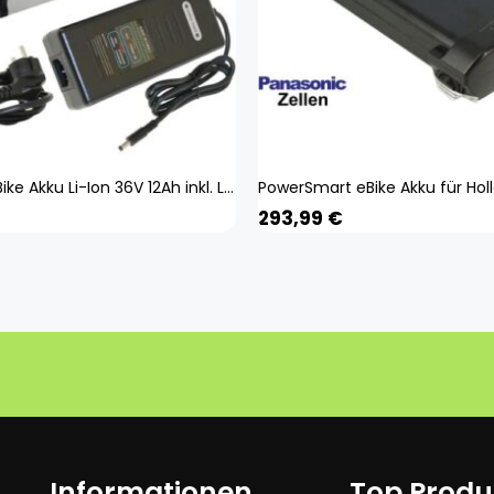
Citomerx EBike Akku Li-Ion 36V 12Ah inkl. Ladegerät
293,99
€
Informationen
Top Produ