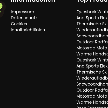
Impressum
Queshark Wint
Datenschutz
And Sports Elek
Cookies
Thermische Sk
Inhaltsrichtlinien
Wiederaufladb
Snowboardha
Outdoor Radfa
Motorrad Moto 
Warme Hands
Queshark Wint
And Sports Elek
Thermische Sk
Wiederaufladb
Snowboardha
Outdoor Radfa
Motorrad Moto 
Warme Hands