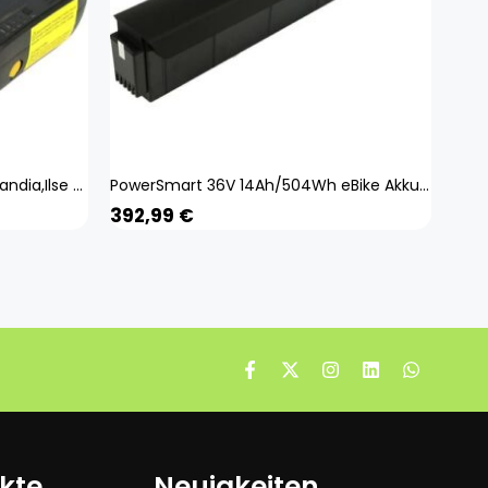
PowerSmart eBike Akku für Hollandia,Ilse Bike,Kalkhoff,Kalkhoff Groove,Kettler,Montana
PowerSmart 36V 14Ah/504Wh eBike Akku Elektrofahrradbatterie für Vogue Mestengo
392,99
€
kte
Neuigkeiten