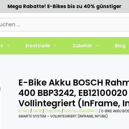
Mega Rabatte! E-Bikes bis zu 40% günstiger
chen
h:
es
Ersatzteile
Zubehör
Blog
E-Bike Akku BOSCH Ra
400 BBP3242, EB12100020
Vollintegriert (InFrame, 
START
/
SHOP
/
ZUBEHÖR
/
AKKU & LADEGERÄTE
/ E-BIKE AKKU B
SMARTE SYSTEM – VOLLINTEGRIERT (INFRAME, INTUBE)