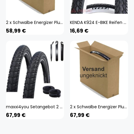
2 x Schwalbe Energizer Plus Tour Performance E-50 Fahrrad E-Bike Reifen Reflex 37-622 (28 x 1,40) inkl. Reifenheber
KENDA K924 E-BIKE Reifen 26x1.75 (47-559) WHITE SIDE
58,99
€
16,69
€
maxxi4you Setangebot 2 x Schwalbe Energizer Plus Tour ADDIX E Fahrrad E-Bike Reifen in Schwarz mit Reflex 40-622 (28 x 1.50) + 2 Schwalbe Schläuche AV17 inkl. 3 Reifenheber
2 x Schwalbe Energizer Plus Tour Performance E-50 Fahrrad E-Bike Reifen Reflex 37-622 (28 x 1,40) + 2 x AV-17 inkl. Reifenheber
67,99
€
67,99
€