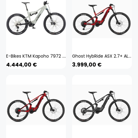
E-Bikes KTM Kapoho 7972 . 2024 (Rahmenhöhe auswählen: 48 cm Körpergröße 175 - 184cm (Fully))
Ghost HybRide ASX 2.7+ AL U 29/27,5+ Zoll E Mountainbike Fully E-Bike MTB Pedelec Full Suspension 650B
4.444,00
€
3.999,00
€