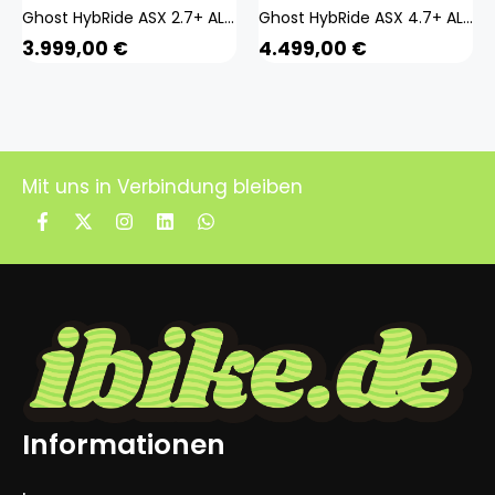
Ghost HybRide ASX 2.7+ AL U 29/27,5+ Zoll E Mountainbike Fully E-Bike MTB Pedelec Full Suspension 650B
Ghost HybRide ASX 4.7+ AL U 29/27,5+ Zoll E Mountainbike Fully E-Bike MTB Pedelec Full Suspension 650B
3.999,00
€
4.499,00
€
Mit uns in Verbindung bleiben
Informationen