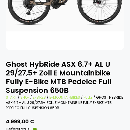
Ghost HybRide ASX 6.7+ AL U
29/27,5+ Zoll E Mountainbike
Fully E-Bike MTB Pedelec Full
Suspension 650B
START
/
SHOP
/
E-BIKES
/
E-MOUNTAINBIKES
/
FULLY
/ GHOST HYBRIDE
ASX 6.7+ AL U 29/27,5+ ZOLL E MOUNTAINBIKE FULLY E-BIKE MTB
PEDELEC FULL SUSPENSION 650B
4.999,00
€
Lieferstatus: