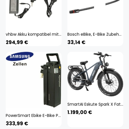
vhbw Akku kompatibel mit Westhill Link eBike E-Bike Elektrofahrrad (8,7 Ah, 36 V, Li-Ion) + Ladegerät - Schwarz
Bosch eBike, E-Bike Zubehör, (E-Bike Akku)
294,99
€
33,14
€
SmartAI Eskute Spark X Fat Tire Herren Ebike mountainbike City E-Bikes & E-Hollandräder Landfahrräder Elektrofahrrad
1.199,00
€
PowerSmart Ebike E-Bike Pedelec Akku 36V 14Ah Ersatzakku NCM,Fififito,Raza,Sloot UVM
333,99
€