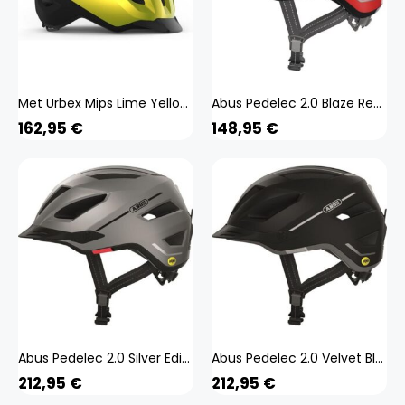
Met Urbex Mips Lime Yellow Metallic E-Bike-Helm NTA
Abus Pedelec 2.0 Blaze Red Ebike-Helm NTA 8776
162,95
€
148,95
€
Abus Pedelec 2.0 Silver Edition Mips E-Bike Helm
Abus Pedelec 2.0 Velvet Black Mips E-Bike Helm
212,95
€
212,95
€